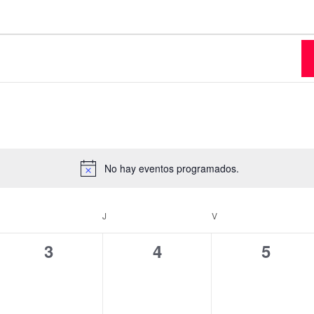
No hay eventos programados.
Aviso
MIÉRCOLES
J
JUEVES
V
VIERNES
0
0
0
3
4
5
,
eventos,
eventos,
evento