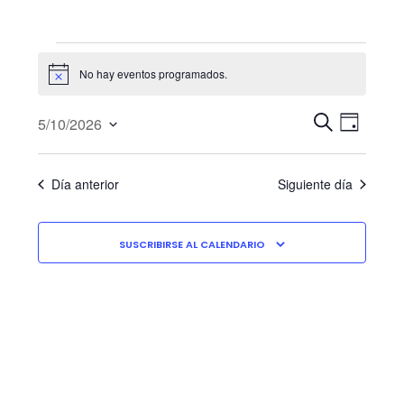
Eventos
en
No hay eventos programados.
Aviso
mayo
Navegació
10,
Navega
5/10/2026
de
de
D
2026
B
Selecciona
vistas
búsqueda
Í
U
la
de
y
A
S
Día anterior
Siguiente día
Evento
fecha.
vistas
C
de
A
Eventos
R
SUSCRIBIRSE AL CALENDARIO