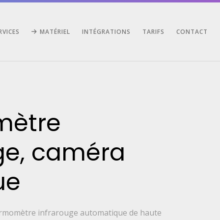
RVICES
MATÉRIEL
INTÉGRATIONS
TARIFS
CONTACT
mètre
ge, caméra
ue
rmomètre infrarouge automatique de haute