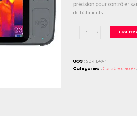
précision pour contrôler sa
de bâtiments
quantité
AJOUTER A
-
+
de
Thermomètre
infrarouge,
caméra
UGS :
SB-PL40-1
thermique
Catégories :
Contrôle d'accès