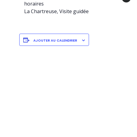
horaires
La Chartreuse, Visite guidée
AJOUTER AU CALENDRIER
DÉTAILS
Date :
juin 9
Heure :
15 h 00 min
Site :
https://theatre.redtaag.com/index.php?
ev=gKhDjf