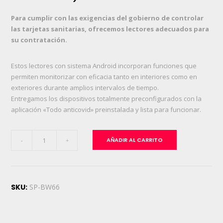
Para cumplir con las exigencias del gobierno de controlar
las tarjetas sanitarias, ofrecemos lectores adecuados para
su contratación.
Estos lectores con sistema Android incorporan funciones que
permiten monitorizar con eficacia tanto en interiores como en
exteriores durante amplios intervalos de tiempo.
Entregamos los dispositivos totalmente preconfigurados con la
aplicación «Todo anticovid» preinstalada y lista para funcionar.
Lector
AÑADIR AL CARRITO
-
+
de
control
de
tarjetas
SKU:
SP-BW66
sanitarias
(cuota
mensual)