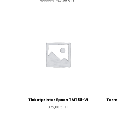
450,00
€
425,00
€
HT
prijs
prijs
was:
is:
450,00 €.
425,00 €.
Ticketprinter Epson TMT88-VI
Termi
375,00
€
HT