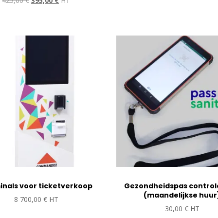
425,00
€
395,00
€
HT
prijs
prijs
was:
is:
425,00 €.
395,00 €.
nals voor ticketverkoop
Gezondheidspas control
(maandelijkse huur
8 700,00
€
HT
30,00
€
HT