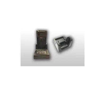
Laadbasis waarop de
A
ticketscanner SB-CWU1
ticket
50,00
€
HT