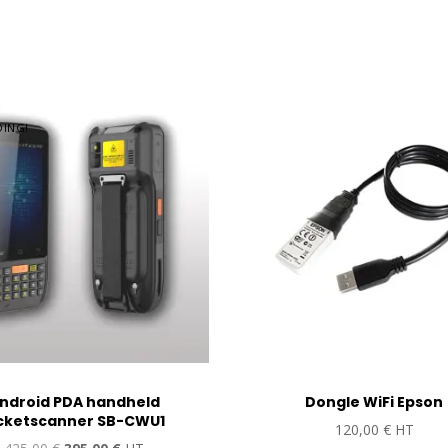
DING!
ndroid PDA handheld
Dongle WiFi Epson
icketscanner SB-CWU1
120,00
€
HT
Oorspronkelijke
Huidige