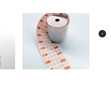
 voor
50 thermische spoelen dik papier
r
110g
255,00
€
HT