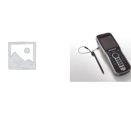
ndroid PDA handheld
Handheld ticketscanner
scanner SB-PL40 (niet meer
Windows (niet lange
beschikbaar)
beschikbaar)
395,00
€
HT
750,00
€
HT