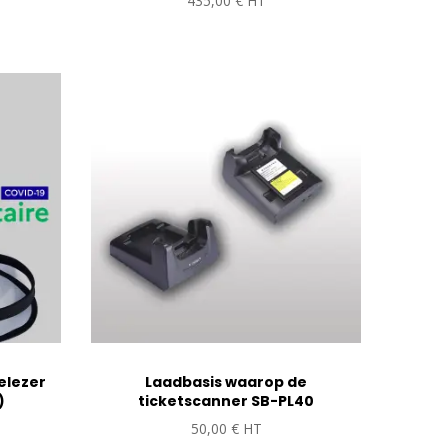
435,00
€
HT
elezer
Laadbasis waarop de
)
ticketscanner SB-PL40
50,00
€
HT