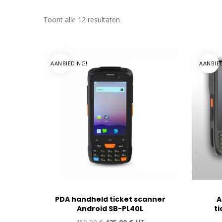
Toont alle 12 resultaten
AANBIEDING!
AANBIE
PDA handheld ticket scanner
A
Android SB-PL40L
t
Oorspronkelijke
Huidige